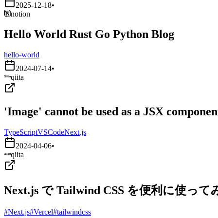
2025-12-18
•
notion
Hello World Rust Go Python Blog
hello-world
2024-07-14
•
qiita
'Image' cannot be used as a JSX component.
TypeScript
VSCode
Next.js
2024-04-06
•
qiita
Next.js で Tailwind CSS を便利に使っ
#Next.js
#Vercel
#tailwindcss