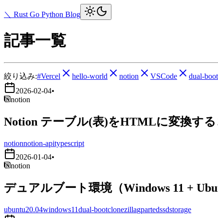
＼ Rust Go Python Blog
記事一覧
絞り込み:
#Vercel
hello-world
notion
VSCode
dual-boot
2026-02-04
•
notion
Notion テーブル(表)をHTMLに変換す
notion
notion-api
typescript
2026-01-04
•
notion
デュアルブート環境（Windows 11 + Ub
ubuntu20.04
windows11
dual-boot
clonezilla
gparted
ssd
storage