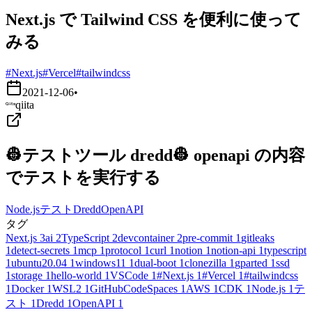
Next.js で Tailwind CSS を便利に使って
みる
#Next.js
#Vercel
#tailwindcss
2021-12-06
•
qiita
👷テストツール dredd👷 openapi の内容
でテストを実行する
Node.js
テスト
Dredd
OpenAPI
タグ
Next.js
3
ai
2
TypeScript
2
devcontainer
2
pre-commit
1
gitleaks
1
detect-secrets
1
mcp
1
protocol
1
curl
1
notion
1
notion-api
1
typescript
1
ubuntu20.04
1
windows11
1
dual-boot
1
clonezilla
1
gparted
1
ssd
1
storage
1
hello-world
1
VSCode
1
#Next.js
1
#Vercel
1
#tailwindcss
1
Docker
1
WSL2
1
GitHubCodeSpaces
1
AWS
1
CDK
1
Node.js
1
テ
スト
1
Dredd
1
OpenAPI
1