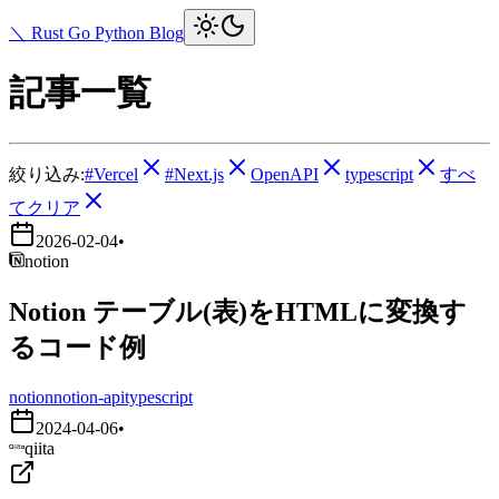
＼ Rust Go Python Blog
記事一覧
絞り込み:
#Vercel
#Next.js
OpenAPI
typescript
すべ
てクリア
2026-02-04
•
notion
Notion テーブル(表)をHTMLに変換す
るコード例
notion
notion-api
typescript
2024-04-06
•
qiita